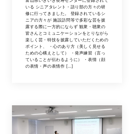
富山県いきいき長寿センターに登録されて
いる シニアタレント・語り部の方々の研
修に行ってきました。 登録されているシ
ニアの方々が 施設訪問等で多彩な芸を披
露する際に一方的にならず 観衆・聴衆の
皆さんとコミュニケーションをとりながら
楽しく芸・特技を披露していただくための
ポイント、 ・心のあり方（美しく見せる
ための心構えとして） ・発声練習（言っ
ていることが伝わるように） ・表情（顔
の表情・声の表情作 […]