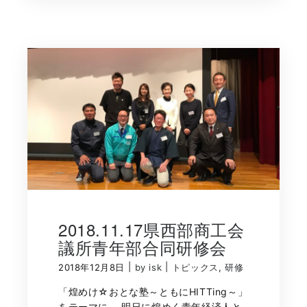
2018.11.17県西部商工会
議所青年部合同研修会
|
|
2018年12月8日
by isk
トピックス
,
研修
「煌めけ☆おとな塾～ともにHITTing～」
をテーマに、 明日に煌めく青年経済人と