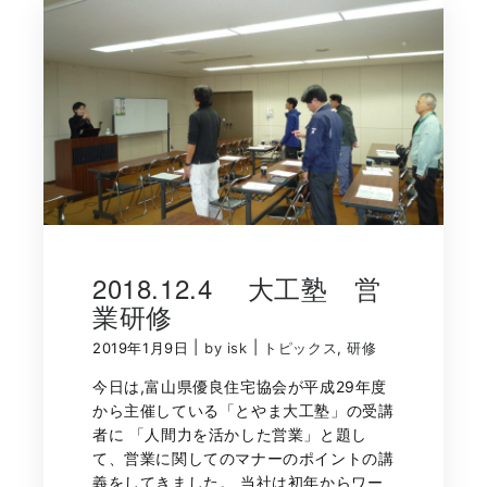
2018.12.4 大工塾 営
業研修
|
|
2019年1月9日
by isk
トピックス
,
研修
今日は,富山県優良住宅協会が平成29年度
から主催している「とやま大工塾」の受講
者に 「人間力を活かした営業」と題し
て、営業に関してのマナーのポイントの講
義をしてきました。 当社は初年からワー