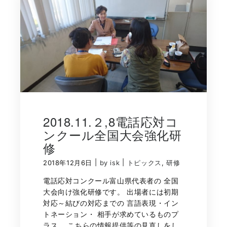
2018.11.２,8電話応対コ
ンクール全国大会強化研
修
|
|
2018年12月6日
by isk
トピックス
,
研修
電話応対コンクール富山県代表者の 全国
大会向け強化研修です。 出場者には初期
対応～結びの対応までの 言語表現・イン
トネーション・ 相手が求めているものプ
ラス、 こちらの情報提供等の見直しをし