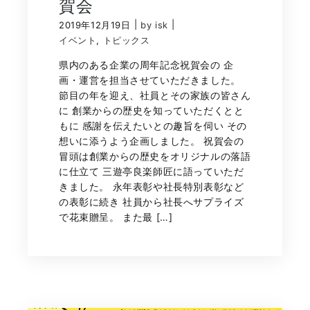
賀会
|
|
2019年12月19日
by isk
イベント
,
トピックス
県内のある企業の周年記念祝賀会の 企
画・運営を担当させていただきました。
節目の年を迎え、社員とその家族の皆さん
に 創業からの歴史を知っていただくとと
もに 感謝を伝えたいとの趣旨を伺い その
想いに添うよう企画しました。 祝賀会の
冒頭は創業からの歴史をオリジナルの落語
に仕立て 三遊亭良楽師匠に語っていただ
きました。 永年表彰や社長特別表彰など
の表彰に続き 社員から社長へサプライズ
で花束贈呈。 また最 […]