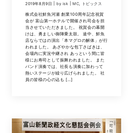
|
|
2019年8月9日
by isk
MC
,
トピックス
株式会社鮮魚河瀬 創業100周年記念祝賀
会が 富山第一ホテルで開催され司会を担
当させていただきました。 祝賀会の幕開
けは、勇ましい御陣乗太鼓。 途中、鮮魚
店ならではの演出「本マグロの解体」が行
われました。 あざやかな包丁さばきは、
会場内に実況中継され あっという間に皆
様にお寿司として振舞われました。 また
バンド演奏では、社長も演奏に加わって
熱いステージが繰り広げられました。 社
員の皆様の心の込も […]