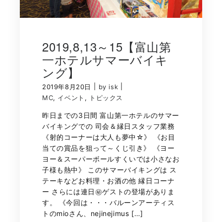
2019,8,13～15【富山第
一ホテルサマーバイキ
ング】
|
|
2019年8月20日
by isk
MC
,
イベント
,
トピックス
昨日までの3日間 富山第一ホテルのサマー
バイキングでの 司会＆縁日スタッフ業務
《射的コーナーは大人も夢中☆》 《お目
当ての賞品を狙って～くじ引き》 《ヨー
ヨー＆スーパーボールすくいでは小さなお
子様も熱中》 このサマーバイキングは ス
テーキなどお料理・お酒の他 縁日コーナ
ー さらには連日㊙ゲストの登場がありま
す。 《今回は・・・バルーンアーティス
トのmioさん、nejinejimus […]