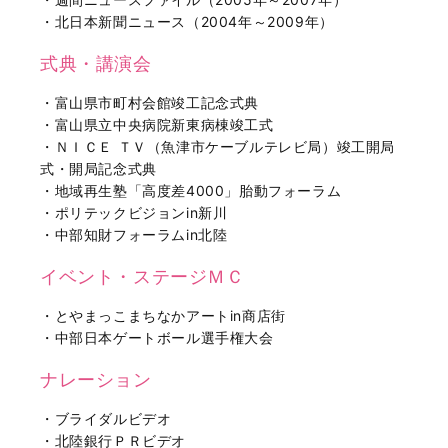
・北日本新聞ニュース（2004年～2009年）
式典・講演会
・富山県市町村会館竣工記念式典
・富山県立中央病院新東病棟竣工式
・ＮＩＣＥ ＴＶ（魚津市ケーブルテレビ局）竣工開局
式・開局記念式典
・地域再生塾「高度差4000」胎動フォーラム
・ポリテックビジョンin新川
・中部知財フォーラムin北陸
イベント・ステージＭＣ
・とやまっこまちなかアートin商店街
・中部日本ゲートボール選手権大会
ナレーション
・ブライダルビデオ
・北陸銀行ＰＲビデオ