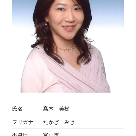
氏名
髙木 美樹
フリガナ
たかぎ みき
出身地
富山市